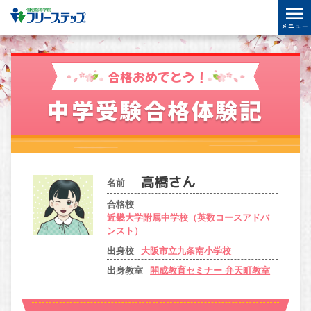
合格おめでとう！
中学受験合格体験記
名前
合格校
近畿大学附属中学校（英数コースアドバ
ンスト）
出身校
大阪市立九条南小学校
出身教室
開成教育セミナー 弁天町教室