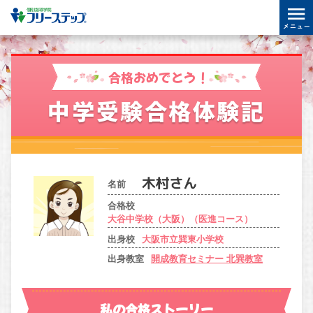
合格おめでとう！
中学受験合格体験記
名前
合格校
大谷中学校（大阪）（医進コース）
出身校
大阪市立巽東小学校
出身教室
開成教育セミナー 北巽教室
私の合格ストーリー