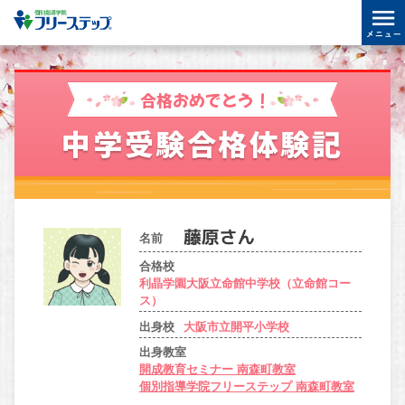
合格おめでとう！
中学受験合格体験記
名前
合格校
利晶学園大阪立命館中学校（立命館コー
ス）
出身校
大阪市立開平小学校
出身教室
開成教育セミナー 南森町教室
個別指導学院フリーステップ 南森町教室