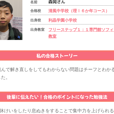
名前
清風中学校（理Ⅰ６か年コース）
合格校
利晶学園小学校
出身校
フリーステップ１：１専門館ソフィ
出身教室
教室
私の合格ストーリー
組んで解き直しをしてもわからない問題はチーフとわか
した。
後輩に伝えたい！
合格のポイントになった勉強法
分休けいをしたり息ぬきをすることで集中力を上げられ