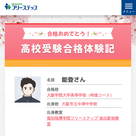
合格おめでとう！
高校受験合格体験記
名前
合格校
大阪学院大学高等学校（特進コース）
出身校
大阪市立今津中学校
出身教室
個別指導学院フリーステップ 放出駅前教
室