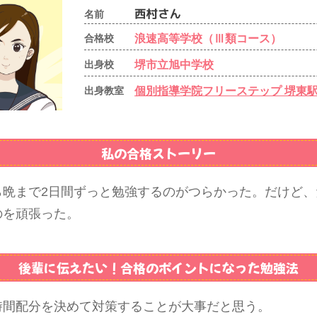
名前
浪速高等学校（Ⅲ類コース）
合格校
堺市立旭中学校
出身校
個別指導学院フリーステップ 堺東
出身教室
私の合格ストーリー
ら晩まで2日間ずっと勉強するのがつらかった。だけど、
のを頑張った。
後輩に伝えたい！
合格のポイントになった勉強法
時間配分を決めて対策することが大事だと思う。