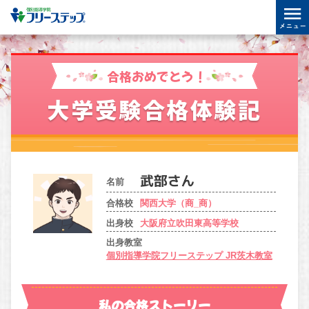
合格おめでとう！
大学受験合格体験記
名前
合格校
関西大学（商_商）
出身校
大阪府立吹田東高等学校
出身教室
個別指導学院フリーステップ JR茨木教室
私の合格ストーリー