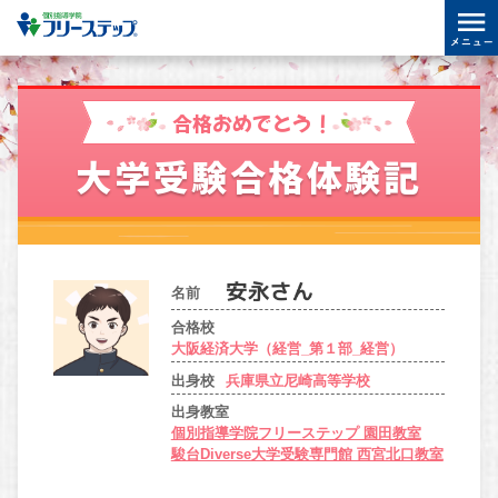
合格おめでとう！
大学受験合格体験記
名前
合格校
大阪経済大学（経営_第１部_経営）
出身校
兵庫県立尼崎高等学校
出身教室
個別指導学院フリーステップ 園田教室
駿台Diverse大学受験専門館 西宮北口教室