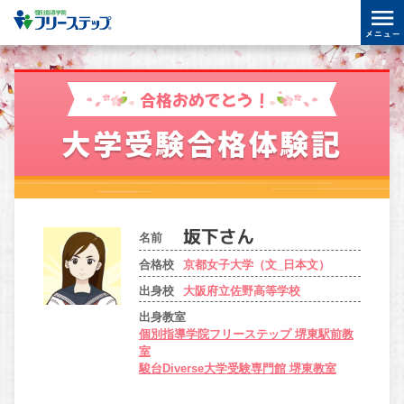
合格おめでとう！
大学受験合格体験記
名前
合格校
京都女子大学（文_日本文）
出身校
大阪府立佐野高等学校
出身教室
個別指導学院フリーステップ 堺東駅前教
室
駿台Diverse大学受験専門館 堺東教室