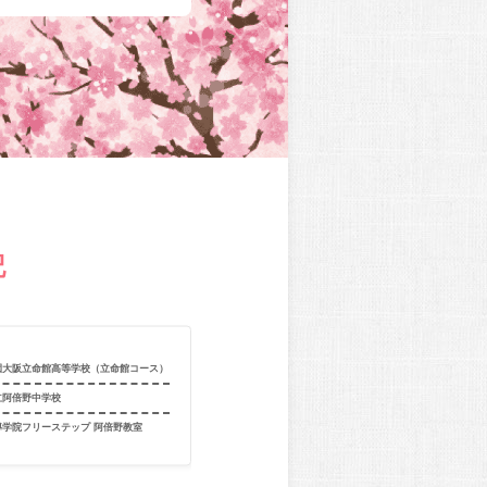
記
園大阪立命館高等学校（立命館コース）
合格校
利晶学園大阪
立阿倍野中学校
出身校
利晶学園大阪
導学院フリーステップ 阿倍野教室
出身教室
個別指導学院フ