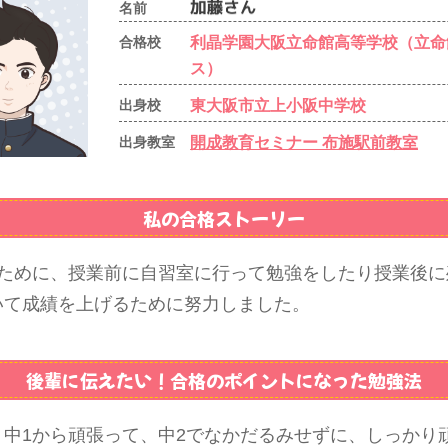
名前
利晶学園大阪立命館高等学校（立命
合格校
ス）
東大阪市立上小阪中学校
出身校
開成教育セミナー 布施駅前教室
出身教室
私の合格ストーリー
るために、授業前に自習室に行って勉強をしたり授業後に
いて成績を上げるために努力しました。
後輩に伝えたい！
合格のポイントになった勉強法
。中1から頑張って、中2でなかだるみせずに、しっかり