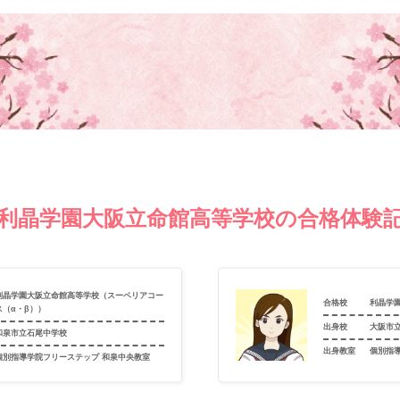
利晶学園大阪立命館高等学校の合格体験
利晶学園大阪立命館高等学校（スーペリアコー
合格校
利晶学
ス（α・β））
出身校
大阪市
和泉市立石尾中学校
出身教室
個別指
個別指導学院フリーステップ 和泉中央教室