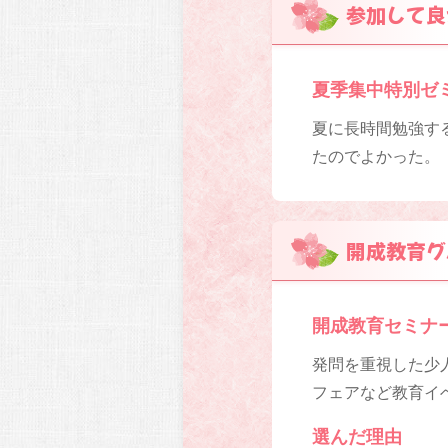
参加して良
夏季集中特別ゼ
夏に長時間勉強す
たのでよかった。
開成教育グ
開成教育セミナ
発問を重視した少人
フェアなど教育イベ
選んだ理由