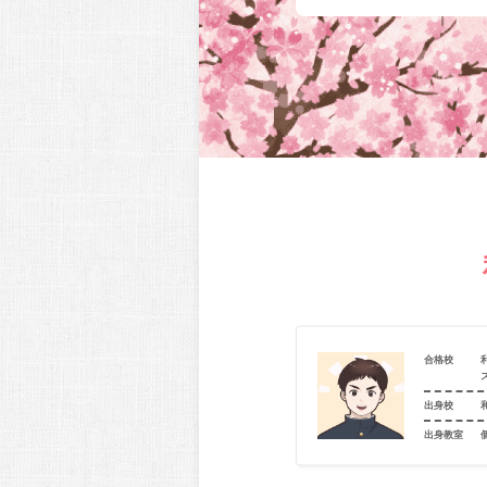
利晶学園大阪立命館高等学校（アドバンスト
合格校
SPコース（α・β））
大阪市立墨江丘中学校
出身校
室
個別指導学院フリーステップ 沢之町教室
出身教室