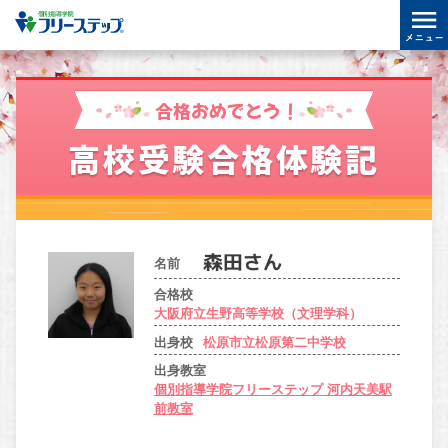
合格おめでとう！
高校受験合格体験記
名前
合格校
大阪府立生野高等学校（文理学科）
出身校
松原市立松原第二中学校
出身教室
個別指導学院フリーステップ 河内天美駅
前教室