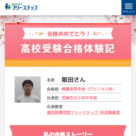
合格おめでとう！
高校受験合格体験記
名前
合格校
興國高等学校（ITビジネス科）
出身校
尼崎市立小田中学校
出身教室
個別指導学院フリーステップ JR尼崎教室
私の合格ストーリー