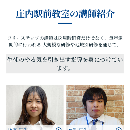
し、庄内駅前教室では、地域のお子さま方の「夢の
庄内駅前教室の講師紹介
実現」のお手伝いをさせていただきたいと思いま
す。一人ひとりに合わせたテストまでのカリキュラ
ムを設定し、毎回の授業で理解度テストを実施、テ
スト直前対策ゼミを行い、目標点達成に向けて学習
フリーステップの講師は採用時研修だけでなく、毎年定
を進めていますので、計画的に学力向上が目指すこ
とが可能です。
期的に行われる
大規模な研修や地域別研修を通じて、
知識の豊富な先生たちが、お子さまのそばで全力で
サポートします。
生徒のやる気を引き出す指導を身につけてい
苦手分野の克服、受験指導、学習方法など、今後の
ます。
学習計画などでご相談・ご要望のある方がいらっ
しゃいましたら、お気軽に庄内駅前教室までお問い
合わせください。思い立ったときに素早く行動に移
し、効率のよい学習を行うことで目標達成は実現し
ます!一緒に頑張りましょう！
阪本 先生
石黒 先生