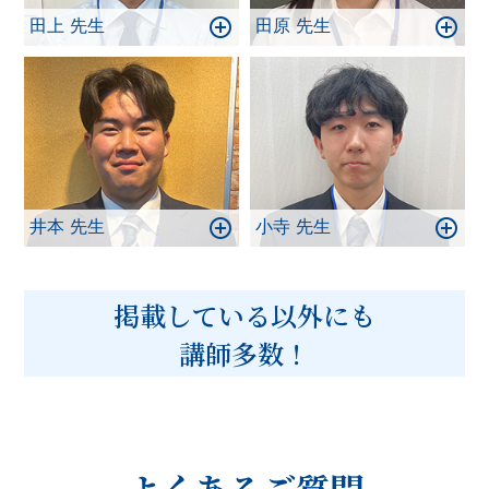
田上 先生
田原 先生
井本 先生
小寺 先生
掲載している以外にも
講師多数！
よくあるご質問