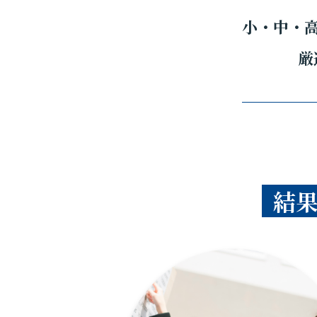
小・中・
厳
結