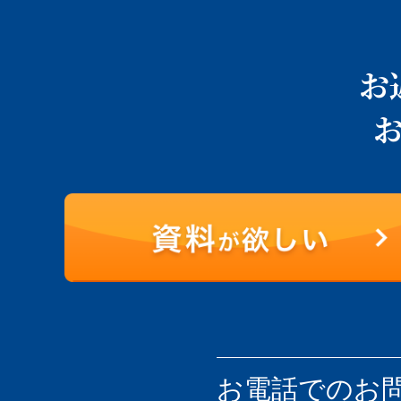
お
お電話での
お