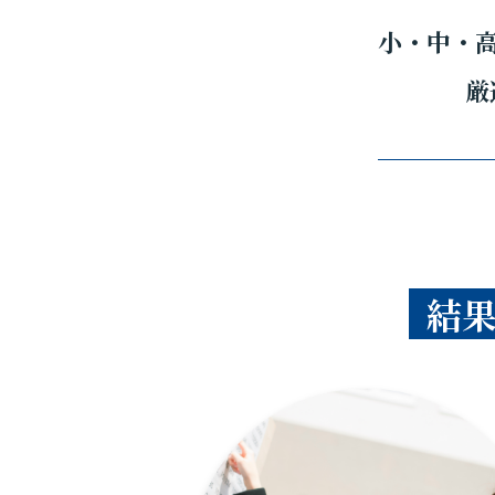
小・中・
厳
結