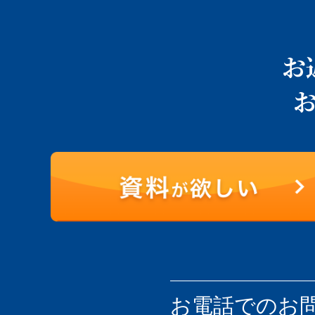
お
お電話での
お