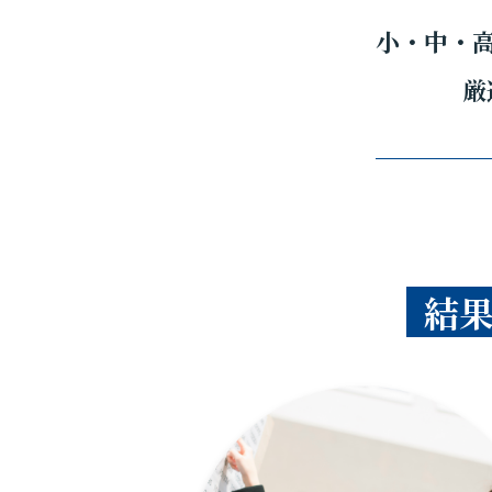
小・中・
厳
結