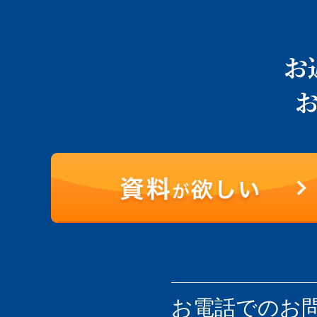
お
お電話での
お