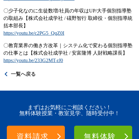
〇少子化なのに生徒数増/社員の年収はUP/大手個別指導塾
の取組み【株式会社成学社 / 礒野智行 取締役・個別指導統
括本部長】
https://youtu.be/c2PG5_QqZ0I
〇教育業界の働き方改革｜システム化で変わる個別指導塾
の仕事とは【株式会社成学社 / 安富隆博 人財戦略課長】
https://youtu.be/233G2MT-rJ0
一覧へ戻る
まずはお気軽にご相談ください！
無料体験授業・教室見学、随時受付中！
資料請求
無料体験