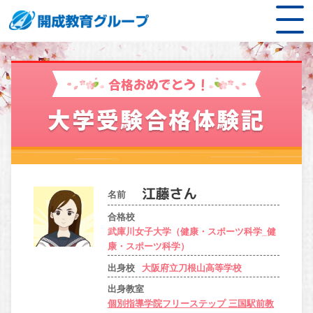
合格おめでとう！
大学受験合格体験記
名前
合格校
武庫川女子大学（健康・スポーツ科学_健
康・スポーツ科学）
出身校
大阪府立刀根山高等学校
出身教室
個別指導学院フリーステップ 三国駅前教