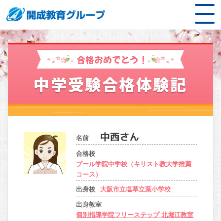
合格おめでとう！
中学受験合格体験記
名前
合格校
プール学院中学校（キリスト教大学推薦
コース）
出身校
大阪市立塩草立葉小学校
出身教室
個別指導学院フリーステップ 北堀江教室