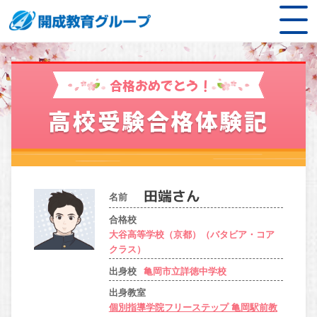
合格おめでとう！
高校受験合格体験記
名前
合格校
大谷高等学校（京都）（バタビア・コア
クラス）
出身校
亀岡市立詳徳中学校
出身教室
個別指導学院フリーステップ 亀岡駅前教