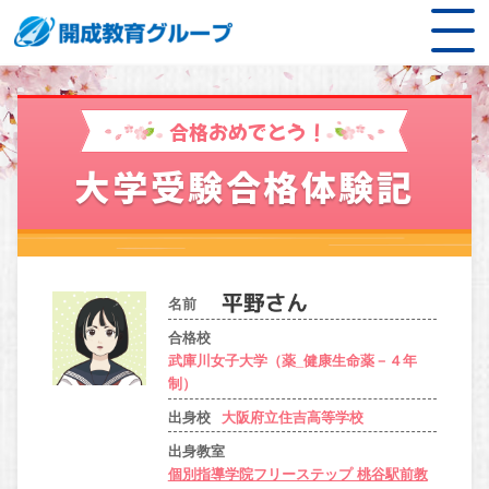
合格おめでとう！
大学受験合格体験記
名前
合格校
武庫川女子大学（薬_健康生命薬－４年
制）
出身校
大阪府立住吉高等学校
出身教室
個別指導学院フリーステップ 桃谷駅前教