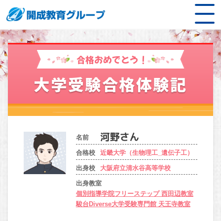
合格おめでとう！
大学受験合格体験記
名前
合格校
近畿大学（生物理工_遺伝子工）
出身校
大阪府立清水谷高等学校
出身教室
個別指導学院フリーステップ 西田辺教室
駿台Diverse大学受験専門館 天王寺教室