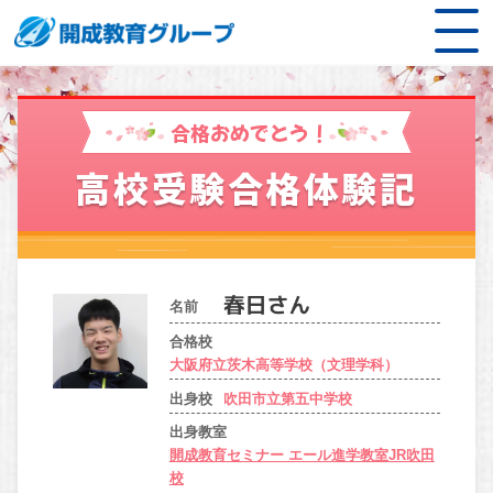
合格おめでとう！
高校受験合格体験記
名前
合格校
大阪府立茨木高等学校（文理学科）
出身校
吹田市立第五中学校
出身教室
開成教育セミナー エール進学教室JR吹田
校