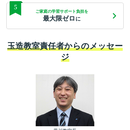
5
ご家庭の学習サポート負担を
最大限ゼロ
に
玉造教室責任者からのメッセー
ジ