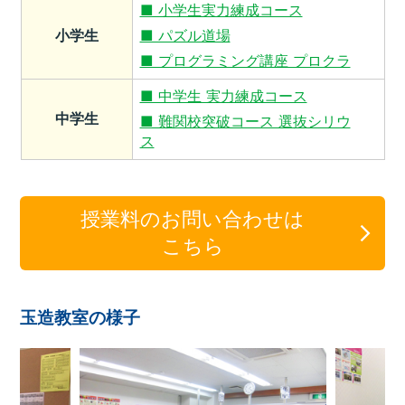
■ 小学生実力練成コース
小学生
■ パズル道場
■ プログラミング講座 プロクラ
■ 中学生 実力練成コース
中学生
■ 難関校突破コース 選抜シリウ
ス
授業料のお問い合わせは
こちら
玉造教室の様子