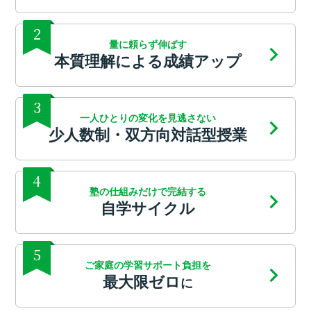
2
量に頼らず伸ばす
本質理解による成績アップ
3
一人ひとりの変化を見逃さない
少人数制・双方向対話型授業
4
塾の仕組みだけで完結する
自学サイクル
5
ご家庭の学習サポート負担を
最大限ゼロ
に