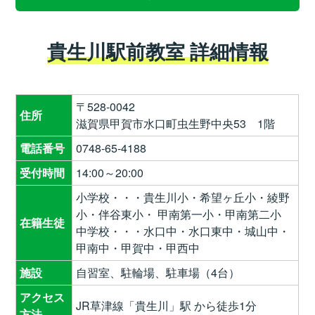
貴生川駅前教室 詳細情報
〒528-0042
住所
滋賀県甲賀市水口町虫生野中央53 1階
電話番号
0748-65-4188
受付時間
14:00～20:00
小学校・・・貴生川小・希望ヶ丘小・綾野
小・伴谷東小・ 甲南第一小・甲南第二小
在籍生徒
中学校・・・水口中・水口東中・城山中・
甲南中・甲賀中・甲西中
施設
自習室、駐輪場、駐車場（4台）
アクセス
JR草津線「貴生川」駅 から徒歩1分
方法