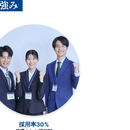
強み
採用率30%