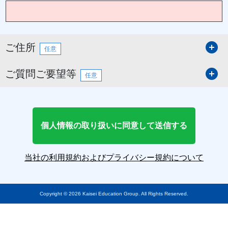
ご住所
開
任意
ご質問ご要望等
開
任意
個人情報の取り扱いに同意して送信する
当社の利用規約およびプライバシー規約について
Copyright © 2026 Kaisei Education Group. All Rights Reserved.