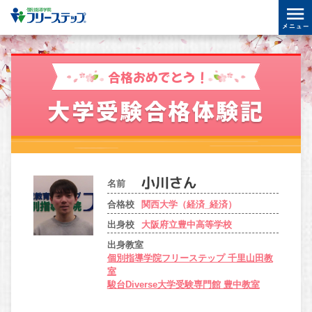
合格おめでとう！
大学受験合格体験記
名前
合格校
関西大学（経済_経済）
出身校
大阪府立豊中高等学校
出身教室
個別指導学院フリーステップ 千里山田教
室
駿台Diverse大学受験専門館 豊中教室