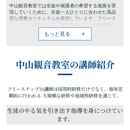
中山観音教室では生徒や保護者の希望する進路を実
現していくために、生徒一人ひとりに合わせた高品
質な授業カリキュラムを提供しています。フリース
テップの「点数アップ・合格実績に強い個別指導」
として培ってきたノウハウで、保護者や生徒のお悩
もっと見る
みを解決する、最適なプランをご提案させていただ
きます。これからの可能性を広げるためには、早い
段階で苦手を減らし、「できる」を増やしていくこ
とが重要です。定期テスト対策や受験対策などのお
中山観音教室の講師紹介
悩みが少しでもございましたら、お気軽にお問い合
わせください。
また、中山観音教室では、塾に通うのが楽しみだと
感じてもらえるよう講師とともにより良い教室づく
フリーステップの講師は採用時研修だけでなく、毎年定
りを日々心掛けております。
中山観音教室のスタッフ一同、ご来訪を心よりお待
期的に行われる
大規模な研修や地域別研修を通じて、
ちしております！
生徒のやる気を引き出す指導を身につけてい
ます。