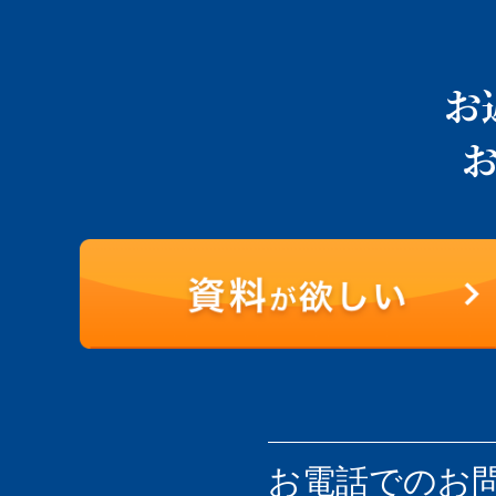
お
お電話での
お