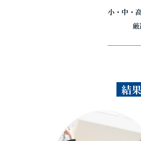
小・中・
厳
結