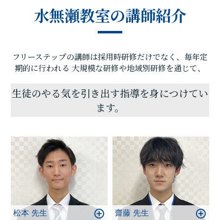
んでいるため、目標点達成に向けて計画的に学習を
水無瀬教室の講師紹介
進めることが可能です。カリキュラムに関してはフ
リーステップにお任せください！
「勉強のやり方が分からない」「成績が伸びない」
「受験の仕組みが分からない」などでお困りの方が
フリーステップの講師は採用時研修だけでなく、毎年定
いらっしゃいましたら、ぜひ水無瀬教室までお問い
合わせください。
期的に行われる
大規模な研修や地域別研修を通じて、
我々と一緒に頑張りましょう！教室でお待ちして
おります。
生徒のやる気を引き出す指導を身につけてい
ます。
松本 先生
齋藤 先生