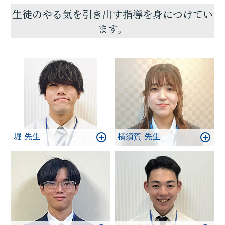
ださい！
生徒のやる気を引き出す指導を身につけてい
目標達成への一歩を踏み出しましょう！
ます。
堀 先生
横須賀 先生