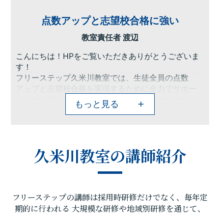
点数アップと志望校合格に強い
教室責任者 渡辺
こんにちは！HPをご覧いただきありがとうございま
す！
フリーステップ久米川教室では、生徒全員の点数
アップと志望校合格を実現するために全力でサポー
トさせて頂いております。目標は一人ひとりそれぞ
もっと見る
れだと思います。そこで私たちは皆様の目標や要望
をじっくりと聞かせていただき、それに合わせた受
講内容やカリキュラムを個別に相談し、作成いたし
ます。また、目標に向けた勉強の仕方やスケジュー
久米川教室の講師紹介
ルの組み方、自習の内容の相談などといった具体的
な質問についても承っております。
「勉強の仕方がわからない」、「成績を上げたいけ
ど困っている」、「絶対に志望校に行きたい」など
フリーステップの講師は採用時研修だけでなく、毎年定
のお困りのことや実現したい夢がある方がいらっ
しゃいましたら、ぜひフリーステップ久米川教室へ
期的に行われる
大規模な研修や地域別研修を通じて、
お越しください。実現に向けたお手伝いをさせてく