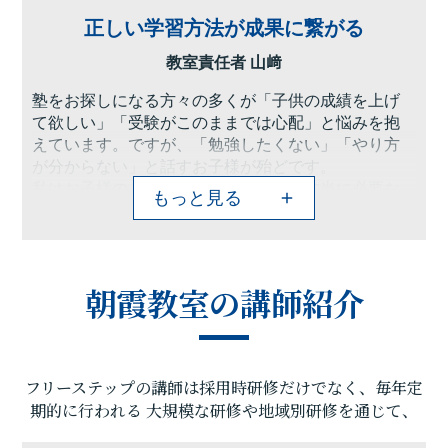
正しい学習方法が成果に繋がる
教室責任者 山﨑
塾をお探しになる方々の多くが「子供の成績を上げ
て欲しい」「受験がこのままでは心配」と悩みを抱
えています。ですが、「勉強したくない」「やり方
が分からない」と話すお子様が殆どです。
私はお子様の「夢の実現」のために今本当に必要な
もっと見る
ものを伝え、保護者の方のお子様への想いを受け止
め、代弁することで「やる気を引き出す」ことを大
事にしています。そして、フリーステップの「点数
アップと大学受験に強い個別指導」としてのノウハ
朝霞教室の講師紹介
ウを活かし、「やる気」を「成果」に変えていきま
す!
苦手分野の克服、受験指導や学習方法など、お困り
の事がございましたら、ぜひ朝霞教室までお問い合
フリーステップの講師は採用時研修だけでなく、毎年定
わせください。「やり方を変えれば成果は変わる」
ことを実感してみませんか?
期的に行われる
大規模な研修や地域別研修を通じて、