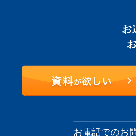
お
お電話での
お