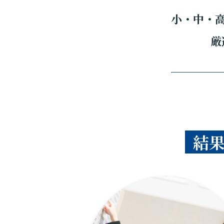
小・中・
厳
結