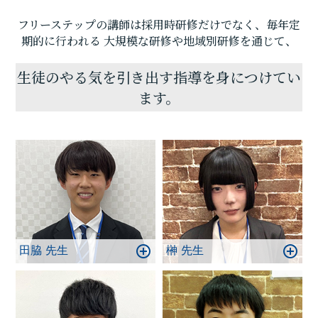
まっているなど悩みは一人一人違ってきます。
また、「今の勉強の仕方で大丈夫なのだろうか」
フリーステップの講師は採用時研修だけでなく、毎年定
「このまま見守っていていいのか」と保護者様も
期的に行われる
大規模な研修や地域別研修を通じて、
ご不安に感じることも多々あるかと思います。生徒
だけでなく、保護者の方々のお悩みも一緒に解決し
生徒のやる気を引き出す指導を身につけてい
ていけるようにご提案をさせていただきますのでお
ます。
気軽にご連絡ください！
生徒一人一人と丁寧に向き合い、勉強への不安や悩
みを一緒に整理・改善をしていきます。
そして、お子さまたちの将来の夢を実現できるよう
一緒に頑張っていきたいと考えています。
まずは体験授業を受講いただき、フリーステップの
授業について感じてもらえれば幸いです。
皆様のお悩みやご相談、是非お待ちしておりま
す！！
田脇 先生
榊 先生