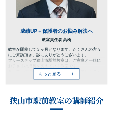
成績UP＋保護者のお悩み解決へ
教室責任者 高橋
教室が開校して３ヶ月となります。たくさんの方々
にご来訪頂き、誠にありがとうございます。
フリーステップ狭山市駅前教室は、ご家庭と一緒に
お子さまの成長を支えていく教室です。
そして、生徒の頑張りを成果へとつなげていくこと
もっと見る
ができる講師たちがいます！
さらに成績を上げるためのシステムも充実していま
す。
ぜひご来訪頂き、実感していただければ幸いです。
狭山市駅前教室の講師紹介
将来の夢がない、なかなか勉強時間を確保できな
い、勉強しているけど思っているより伸び悩んでし