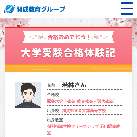
合格おめでとう！
大学受験合格体験記
名前
合格校
龍谷大学（社会_総合社会－現代社会）
出身校
滋賀県立東大津高等学校
出身教室
個別指導学院フリーステップ 石山駅前教
室