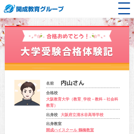
合格おめでとう！
大学受験合格体験記
名前
合格校
大阪教育大学（教育_学校－教科－社会科
教育）
出身校
大阪府立清水谷高等学校
出身教室
開成ハイスクール 鶴橋教室