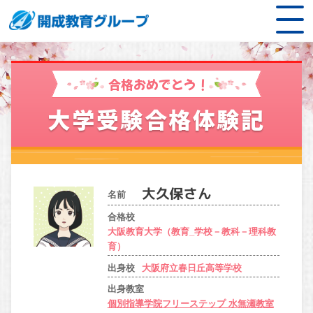
合格おめでとう！
大学受験合格体験記
名前
合格校
大阪教育大学（教育_学校－教科－理科教
育）
出身校
大阪府立春日丘高等学校
出身教室
個別指導学院フリーステップ 水無瀬教室