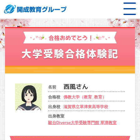
合格おめでとう！
大学受験合格体験記
名前
合格校
佛教大学（教育_教育）
出身校
滋賀県立草津東高等学校
出身教室
駿台Diverse大学受験専門館 草津教室