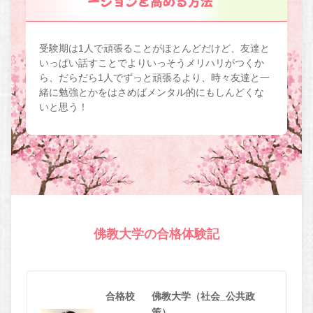
ーションを高める方法
受験期は1人で頑張ることがほとんどだけど、友達と
いっぱい話すことでよりいっそうメリハリがつくか
ら、だらだら1人でずっと頑張るより、時々友達と一
緒に勉強とかをはさめばメンタル的にもしんどくな
いと思う！
佛教大学の合格体験記
合格校
佛教大学（社会_公共政
策）