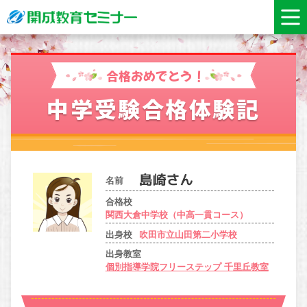
合格おめでとう！
中学受験合格体験記
名前
合格校
関西大倉中学校（中高一貫コース）
出身校
吹田市立山田第二小学校
出身教室
個別指導学院フリーステップ 千里丘教室