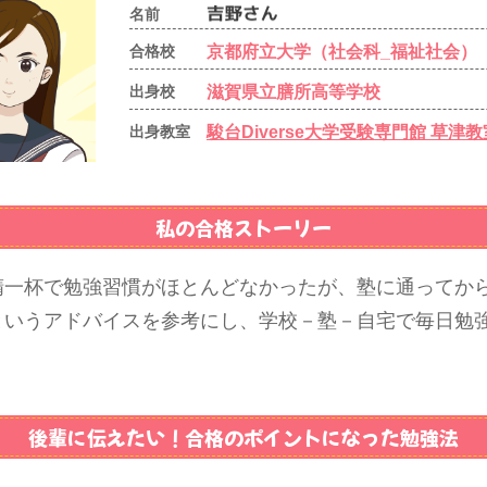
名前
京都府立大学（社会科_福祉社会）
合格校
滋賀県立膳所高等学校
出身校
駿台Diverse大学受験専門館 草津教
出身教室
私の合格ストーリー
精一杯で勉強習慣がほとんどなかったが、塾に通ってか
というアドバイスを参考にし、学校－塾－自宅で毎日勉
後輩に伝えたい！
合格のポイントになった勉強法