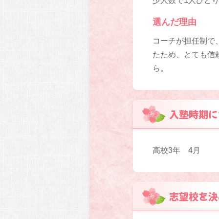
少人数で1人ひとり
選んだ理由
コーチが担任制で
たため、とても信
ら。
入塾時期に
高校3年 4月
志望校を決