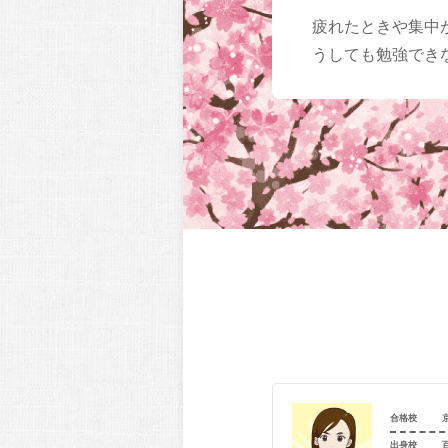
疲れたときや集中
うしても勉強でき
京都府立大学（文_歴史）
合格校
京都府立南陽高等学校
出身校