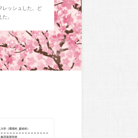
フレッシュした。ど
えた。
立大学（環境科_森林科）
合格校
京都府立大学（
立鳥羽高等学校
出身校
京都市立紫野