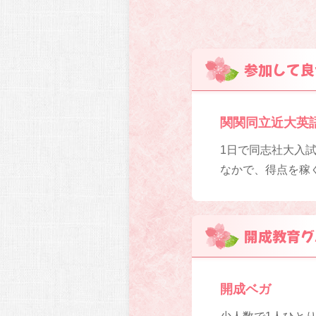
参加して良
関関同立近大英
1日で同志社大入
なかで、得点を稼
開成教育グ
開成ベガ