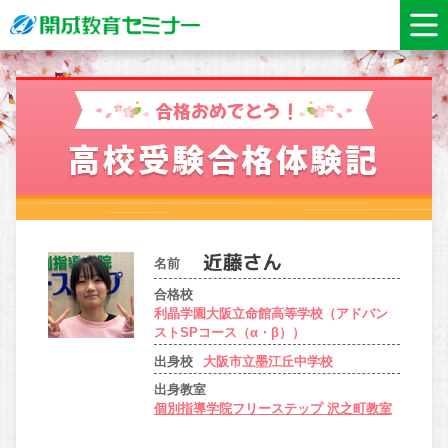
合格おめでとう！
高校受験合格体験記
名前
合格校
利晶学園大阪立命館高等学校（アドバン
ストSPコース（α・β））
出身校
大阪市立墨江丘中学校
出身教室
個別指導学院フリーステップ 沢之町教室