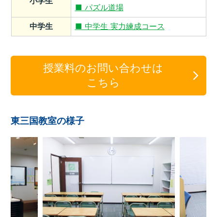
小学生
■ パズル道場
中学生
■ 中学生 実力練成コース
授業料のお問い合わせは
こちら
東三国教室の様子