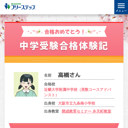
合格おめでとう！
中学受験合格体験記
名前
合格校
近畿大学附属中学校（英数コースアドバ
ンスト）
出身校
大阪市立九条南小学校
出身教室
開成教育セミナー 弁天町教室