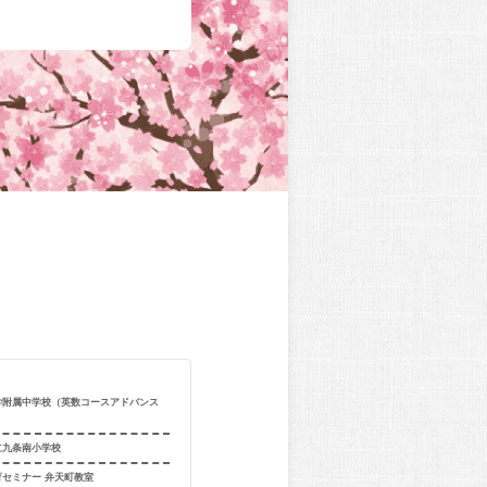
学附属中学校（英数コースアドバンス
合格校
近畿大学附属
出身校
四條畷市立岡
立九条南小学校
出身教室
個別指導学院フ
育セミナー 弁天町教室