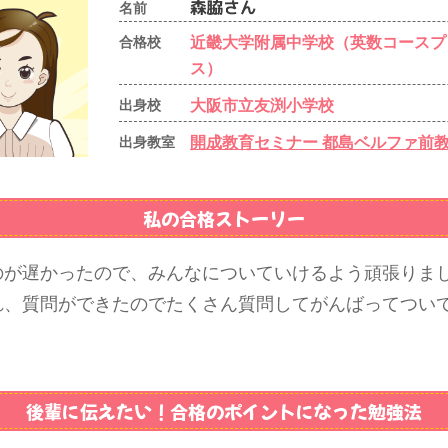
名前
近畿大学附属中学校（英数コースプ
合格校
ス）
大阪市立友渕小学校
出身校
開成教育セミナー 都島ベルファ前
出身教室
私の合格ストーリー
のが遅かったので、みんなについていけるよう頑張りま
れ、質問ができたのでたくさん質問してがんばってつい
後輩に伝えたい！
合格のポイントになった勉強法