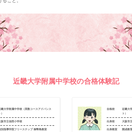
げること。
近畿大学附属中学校の合格体験記
近畿大学附属中学校（英数コースアドバンス
合格校
近畿大
ト）
ト）
大阪市立佃西小学校
出身校
大阪市
個別指導学院フリーステップ 御幣島教室
出身教室
開成教