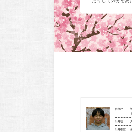
たりして気分をあ
合格校
近畿大学附属中学校（英数コースプログレス）
八尾市立高美小学校
出身校
室
個別指導学院フリーステップ 八尾教室
出身教室