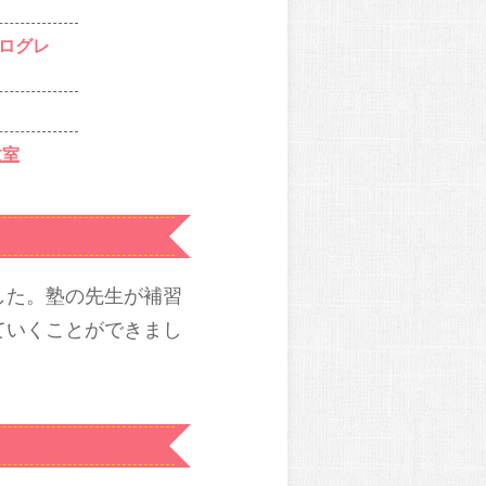
ログレ
教室
した。塾の先生が補習
ていくことができまし