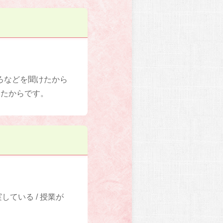
ろなどを聞けたから
ったからです。
ている / 授業が