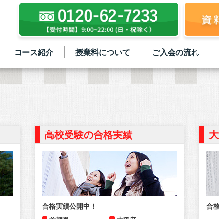
コース紹介
授業料について
ご入会の流れ
高校受験の合格実績
大
合格実績公開中！
合