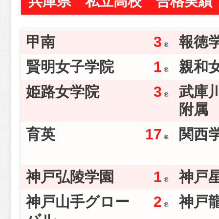
兵庫県 私立高校 合格実績
甲南
3
報徳
賢明女子学院
1
親和
姫路女学院
3
武庫
附属
育英
17
関西
神戸弘陵学園
1
神戸
神戸山手グロー
2
神戸