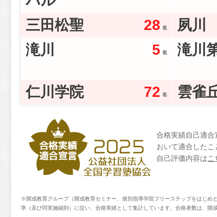
バル
三田松聖
28
夙川
滝川
5
滝川
仁川学院
72
雲雀
合格実績自己適合
おいて適合したこ
自己評価内容は
こ
※開成教育グループ（開成教育セミナー、個別指導学院フリーステップをはじめと
準（及び同実施細則）に従い、合格実績として集計しています。合格者数は、開