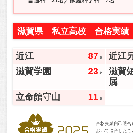
普通科 21名／家庭科学科 7名
滋賀県 私立高校 合格実績
近江
87
近江
滋賀学園
23
滋賀
属
立命館守山
11
合格実績自己適合
おいて適合したこ