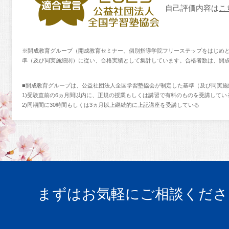
自己評価内容は
こ
※開成教育グループ（開成教育セミナー、個別指導学院フリーステップをはじめと
準（及び同実施細則）に従い、合格実績として集計しています。合格者数は、開
■開成教育グループは、公益社団法人全国学習塾協会が制定した基準（及び同実施
1)受験直前の6ヵ月間以内に、正規の授業もしくは講習で有料のものを受講してい
2)同期間に30時間もしくは3ヵ月以上継続的に上記講座を受講している
まずはお気軽にご相談くださ