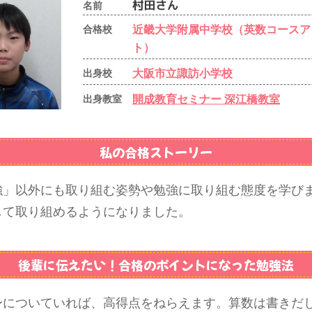
名前
近畿大学附属中学校（英数コースア
合格校
ト）
大阪市立諏訪小学校
出身校
開成教育セミナー 深江橋教室
出身教室
私の合格ストーリー
強」以外にも取り組む姿勢や勉強に取り組む態度を学び
して取り組めるようになりました。
後輩に伝えたい！
合格のポイントになった勉強法
身についていれば、高得点をねらえます。算数は書きだ