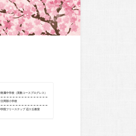
学附属中学校（英数コースプログレス）
合格校
近畿大学附属
市立岡部小学校
出身校
大阪市立大和
導学院フリーステップ 忍ケ丘教室
出身教室
個別指導学院フ