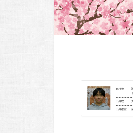
合格校
近畿大学附属中学校（英数コースプログレス）
八尾市立高美小学校
出身校
室
個別指導学院フリーステップ 八尾教室
出身教室