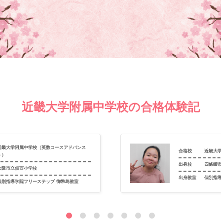
近畿大学附属中学校の合格体験記
近畿大学附属中学校（英数コースアドバンス
合格校
近畿大
ト）
出身校
四條畷
大阪市立佃西小学校
出身教室
個別指
個別指導学院フリーステップ 御幣島教室