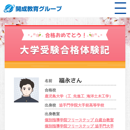
合格おめでとう！
大学受験合格体験記
名前
合格校
鹿児島大学（工_先進工_海洋土木工学）
出身校
追手門学院大手前高等学校
出身教室
個別指導学院フリーステップ 白庭台教室
個別指導学院フリーステップ 追手門大手